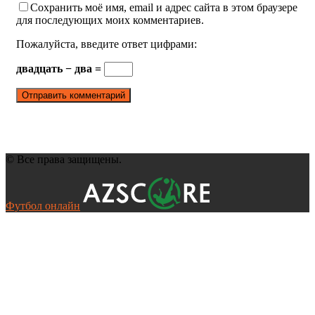
Сохранить моё имя, email и адрес сайта в этом браузере
для последующих моих комментариев.
Пожалуйста, введите ответ цифрами:
двадцать − два =
© Все права защищены.
Футбол онлайн