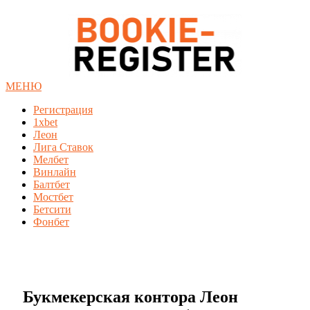
МЕНЮ
Регистрация
1xbet
Леон
Лига Ставок
Мелбет
Винлайн
Балтбет
Мостбет
Бетсити
Фонбет
Букмекерская контора Леон