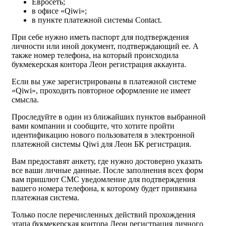
Евросеть;
в офисе «Qiwi»;
в пункте платежной системы Contact.
При себе нужно иметь паспорт для подтверждения
личности или иной документ, подтверждающий ее. А
также номер телефона, на который происходила
букмекерская контора Леон регистрация аккаунта.
Если вы уже зарегистрированы в платежной системе
«Qiwi», проходить повторное оформление не имеет
смысла.
Проследуйте в один из ближайших пунктов выбранной
вами компании и сообщите, что хотите пройти
идентификацию нового пользователя в электронной
платежной системы Qiwi для Леон БК регистрация.
Вам предоставят анкету, где нужно достоверно указать
все ваши личные данные. После заполнения всех форм
вам пришлют СМС уведомление для подтверждения
вашего номера телефона, к которому будет привязана
платежная система.
Только после перечисленных действий прохождения
этапа букмекерская контора Леон регистрация личного