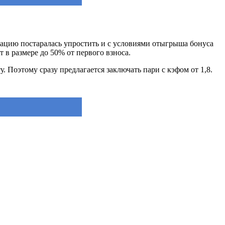
трацию постаралась упростить и с условиями отыгрыша бонуса
 в размере до 50% от первого взноса.
. Поэтому сразу предлагается заключать пари с кэфом от 1,8.