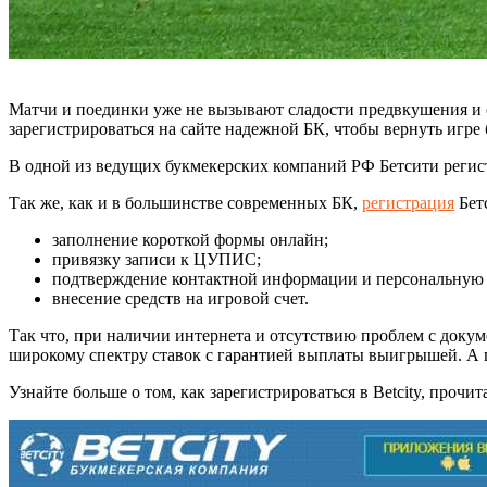
Матчи и поединки уже не вызывают сладости предвкушения и от
зарегистрироваться на сайте надежной БК, чтобы вернуть игр
В одной из ведущих букмекерских компаний РФ Бетсити регист
Так же, как и в большинстве современных БК,
регистрация
Бет
заполнение короткой формы онлайн;
привязку записи к ЦУПИС;
подтверждение контактной информации и персональную 
внесение средств на игровой счет.
Так что, при наличии интернета и отсутствию проблем с докум
широкому спектру ставок с гарантией выплаты выигрышей. А 
Узнайте больше о том, как зарегистрироваться в Betcity, прочита