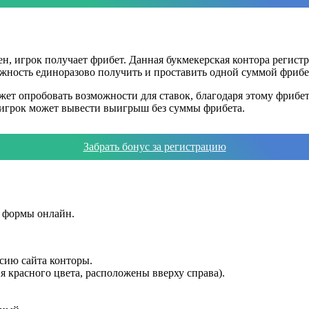
нен, игрок получает фрибет. Данная букмекерская контора регис
ожность единоразово получить и проставить одной суммой фрибет
жет опробовать возможности для ставок, благодаря этому фрибету
 игрок может вывести выигрыш без суммы фрибета.
Забрать бонус за регистрацию
й формы онлайн.
сию сайта конторы.
я красного цвета, расположены вверху справа).