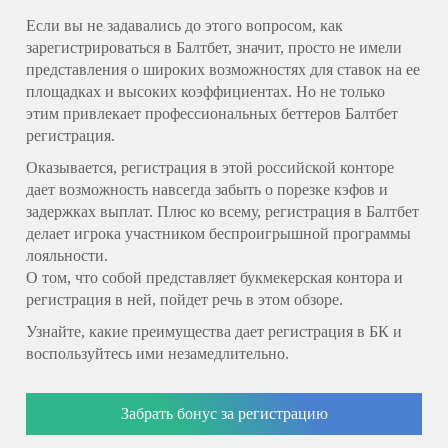
Если вы не задавались до этого вопросом, как
зарегистрироваться в Балтбет, значит, просто не имели
представления о широких возможностях для ставок на ее
площадках и высоких коэффициентах. Но не только
этим привлекает профессиональных беттеров Балтбет
регистрация.
Оказывается, регистрация в этой российской конторе
дает возможность навсегда забыть о порезке кэфов и
задержках выплат. Плюс ко всему, регистрация в Балтбет
делает игрока участником беспроигрышной программы
лояльности.
О том, что собой представляет букмекерская контора и
регистрация в ней, пойдет речь в этом обзоре.
Узнайте, какие преимущества дает регистрация в БК и
воспользуйтесь ими незамедлительно.
Забрать бонус за регистрацию