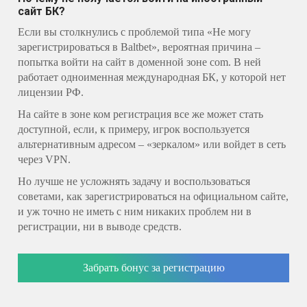
сайт БК?
Если вы столкнулись с проблемой типа «Не могу
зарегистрироваться в Baltbet», вероятная причина –
попытка войти на сайт в доменной зоне com. В ней
работает одноименная международная БК, у которой нет
лицензии РФ.
На сайте в зоне ком регистрация все же может стать
доступной, если, к примеру, игрок воспользуется
альтернативным адресом – «зеркалом» или войдет в сеть
через VPN.
Но лучше не усложнять задачу и воспользоваться
советами, как зарегистрироваться на официальном сайте,
и уж точно не иметь с ним никаких проблем ни в
регистрации, ни в выводе средств.
Забрать бонус за регистрацию