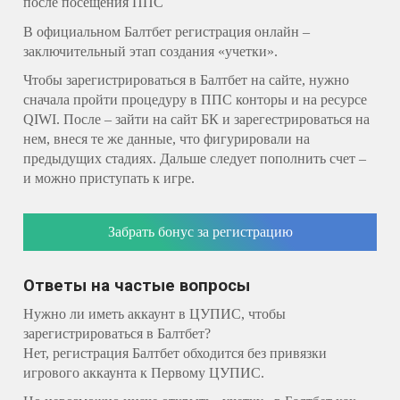
после посещения ППС
В официальном Балтбет регистрация онлайн –
заключительный этап создания «учетки».
Чтобы зарегистрироваться в Балтбет на сайте, нужно
сначала пройти процедуру в ППС конторы и на ресурсе
QIWI. После – зайти на сайт БК и зарегестрироваться на
нем, внеся те же данные, что фигурировали на
предыдущих стадиях. Дальше следует пополнить счет –
и можно приступать к игре.
Забрать бонус за регистрацию
Ответы на частые вопросы
Нужно ли иметь аккаунт в ЦУПИС, чтобы
зарегистрироваться в Балтбет?
Нет, регистрация Балтбет обходится без привязки
игрового аккаунта к Первому ЦУПИС.